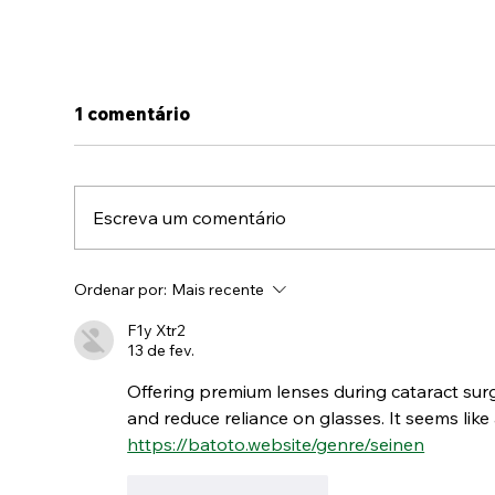
1 comentário
Escreva um comentário
A Jornada da Catarata:
Ordenar por:
Mais recente
Clareza e Renovação
F1y Xtr2
13 de fev.
Offering premium lenses during cataract surg
and reduce reliance on glasses. It seems like
https://batoto.website/genre/seinen
Curtir
Responder